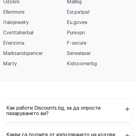
Udobni
Mallbg
Ellenmore
Eur.patpat
Italojewelry
Eu.govee
Cvetitaherbal
Purevpn
Enerzona
F-secure
Marksandspencer
Senselaser
Marty
Kidscornerbg
Как работи Discounts.bg, за да опрости
пазаруването ви?
Какви са ползите от използването на кодове