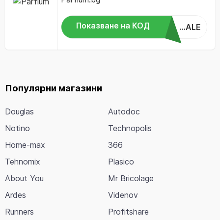
Показване на КОД
...ALE
Популярни магазини
Douglas
Autodoc
Notino
Technopolis
Home-max
366
Tehnomix
Plasico
About You
Mr Bricolage
Ardes
Videnov
Runners
Profitshare