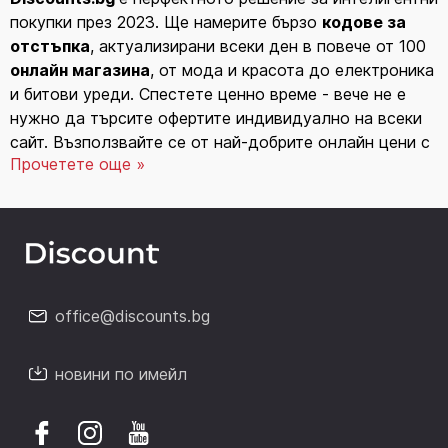
покупки през 2023. Ще намерите бързо
кодове за
отстъпка
, актуализирани всеки ден в повече от 100
онлайн магазина
, от мода и красота до електроника
и битови уреди. Спестете ценно време - вече не е
нужно да търсите офертите индивидуално на всеки
сайт. Възползвайте се от най-добрите онлайн цени с
Прочетете още »
помощта на
Discounts.bg
. Насладете се на бързи и
лесни покупки, които ви оставят и с пълен портфейл.
Ръководство за
евтини онлайн покупки
с
промоционални кодове
през 2023
Спестяването на онлайн покупки е по-лесно от
office@discounts.bg
всякога през 2023.
Българските магазини
предлагат разнообразие от промоционални кодове и
новини по имейл
купони, които намаляват вашите разходи. Ако знаете
как да ги използвате ефективно, можете да получите
страхотни отстъпки на любимите си продукти.