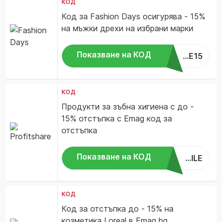
КОД
Код за Fashion Days осигурява - 15%
на мъжки дрехи на избрани марки
Показване на КОД
...E15
КОД
Продукти за зъбна хигиена с до -
15% отстъпка с Emag код за
отстъпка
Показване на КОД
...ILE
КОД
Код за отстъпка до - 15% на
козметика Loreal в Emag.bg