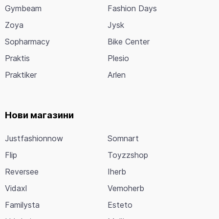
Gymbeam
Fashion Days
Zoya
Jysk
Sopharmacy
Bike Center
Praktis
Plesio
Praktiker
Arlen
Нови магазини
Justfashionnow
Somnart
Flip
Toyzzshop
Reversee
Iherb
Vidaxl
Vemoherb
Familysta
Esteto