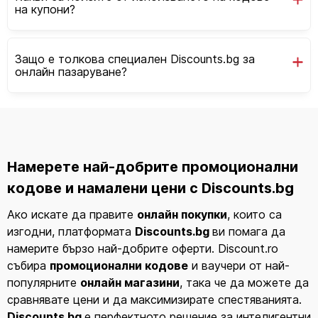
на купони?
Защо е толкова специален Discounts.bg за
онлайн пазаруване?
Намерете най-добрите
промоционални
кодове
и
намалени цени
с Discounts.bg
Ако искате да правите
онлайн покупки
, които са
изгодни, платформата
Discounts.bg
ви помага да
намерите бързо най-добрите оферти. Discount.ro
събира
промоционални кодове
и ваучери от най-
популярните
онлайн магазини
, така че да можете да
сравнявате цени и да максимизирате спестяванията.
Discounts.bg
е перфектното решение за интелигентни