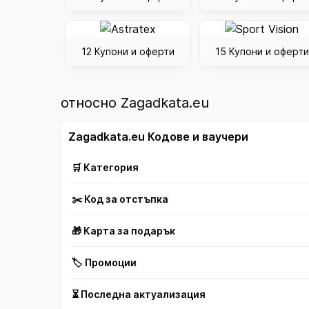
12 Купони и оферти
15 Купони и оферти
относно Zagadkata.eu
Zagadkata.eu Кодове и ваучери
🛒 Категория
✂️ Код за отстъпка
🎁 Карта за подарък
🏷️ Промоции
⏳ Последна актуализация