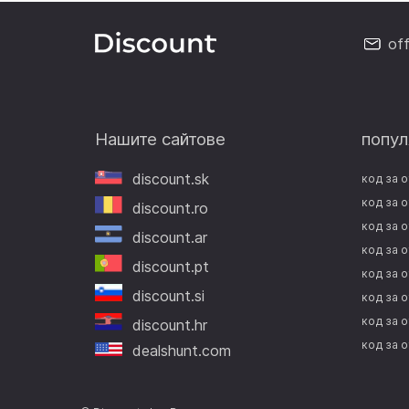
of
Нашите сайтове
попул
discount.sk
код за 
код за 
discount.ro
код за о
discount.ar
код за 
discount.pt
код за о
discount.si
код за 
код за о
discount.hr
код за 
dealshunt.com