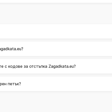
gadkata.eu?
те с кодове за отстъпка Zagadkata.eu?
рен петък?