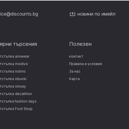
fice@discounts.bg
новини по имейл
ярни търсения
Полезен
отстъпка answear
контакт
отстъпка modivo
Правила и условия
тстъпка notino
За нас
отстъпка obuvki
Карта
тстъпка sinsay
отстъпка decathlon
тстъпка fashion days
отстъпка Foot Shop