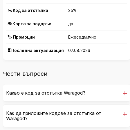
✂️ Код за отстъпка
25%
🎁 Карта за подарък
да
🏷️ Промоции
Ежеседмично
⏳ Последна актуализация
07.08.2026
Чести въпроси
Какво е код за отстъпка Waragod?
Как да приложите кодове за отстъпка от
Waragod?