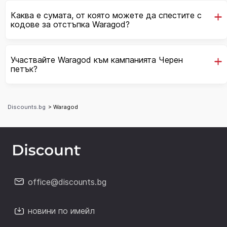
Каква е сумата, от която можете да спестите с
кодове за отстъпка Waragod?
Участвайте Waragod към кампанията Черен
петък?
Discounts.bg
> Waragod
office@discounts.bg
новини по имейл