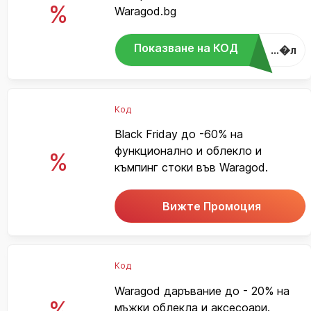
%
Waragod.bg
Показване на КОД
...�л
Код
Black Friday до -60% на
функционално и облекло и
%
къмпинг стоки във Waragod.
Вижте Промоция
Код
Waragod даръвание до - 20% на
%
мъжки облекла и аксесоари.