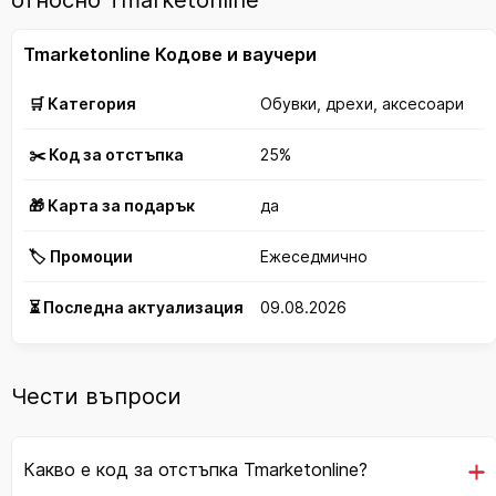
относно Tmarketonline
Tmarketonline Кодове и ваучери
🛒 Категория
Обувки, дрехи, аксесоари
✂️ Код за отстъпка
25%
🎁 Карта за подарък
да
🏷️ Промоции
Ежеседмично
⏳ Последна актуализация
09.08.2026
Чести въпроси
Какво е код за отстъпка Tmarketonline?