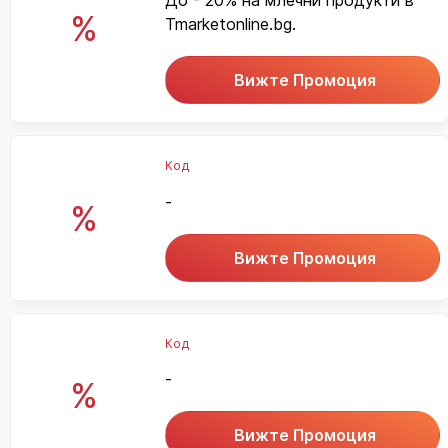
До - 20% на млечни продукти в
%
Tmarketonline.bg.
Вижте Промоция
Код
-
%
Вижте Промоция
Код
-
%
Вижте Промоция