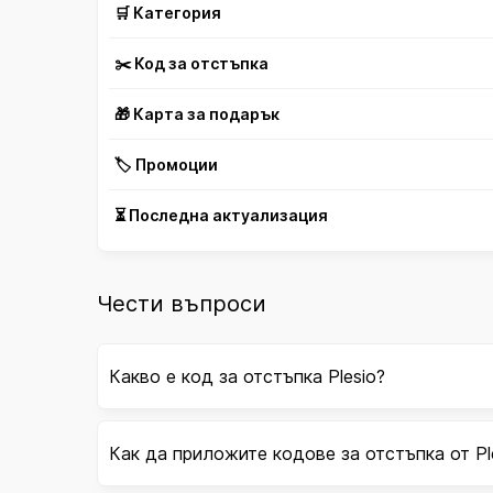
🛒 Категория
✂️ Код за отстъпка
🎁 Карта за подарък
🏷️ Промоции
⏳ Последна актуализация
Чести въпроси
Какво е код за отстъпка Plesio?
Как да приложите кодове за отстъпка от Pl