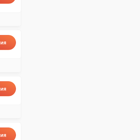
ия
ия
ия