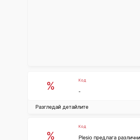
Код
%
-
Разгледай детайлите
Код
%
Plesio предлага различн