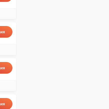
ия
ия
ия