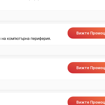
Вижте Промоц
и на компютърна периферия.
Вижте Промоц
Вижте Промоц