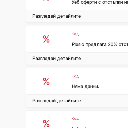
Уеб оферти с отстъпки на
Разгледай детайлите
Код
%
Plesio предлага 20% отс
Разгледай детайлите
Код
%
Няма данни.
Разгледай детайлите
Код
%