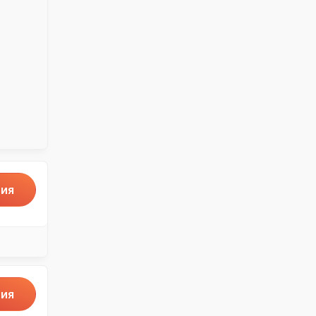
ия
ия