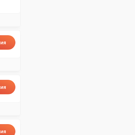
ия
ия
ия