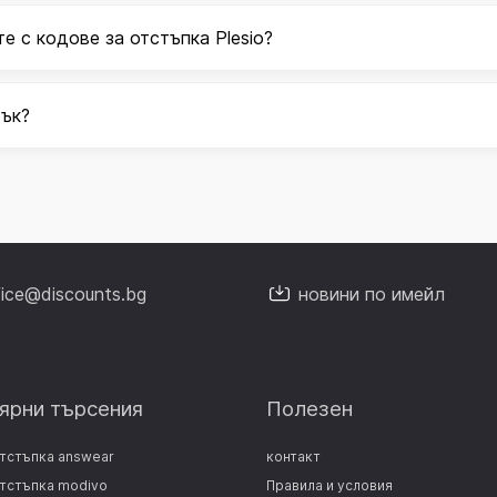
е с кодове за отстъпка Plesio?
тък?
fice@discounts.bg
новини по имейл
ярни търсения
Полезен
отстъпка answear
контакт
отстъпка modivo
Правила и условия