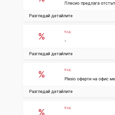
Плесио предлага отстъпк
Разгледай детайлите
Код
%
-
Разгледай детайлите
Код
%
Plesio оферти на офис ме
Разгледай детайлите
Код
%