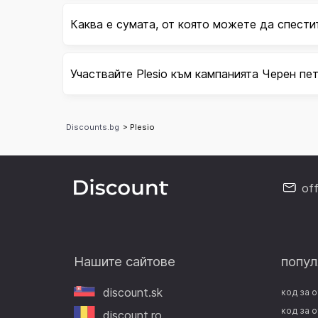
Каква е сумата, от която можете да спестит
Участвайте Plesio към кампанията Черен пе
Discounts.bg
> Plesio
of
Нашите сайтове
попул
discount.sk
код за 
код за 
discount.ro