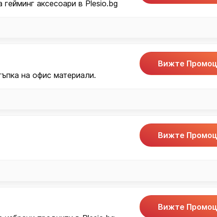
 гейминг аксесоари в Plesio.bg
Вижте Промоц
тъпка на офис материали.
Вижте Промоц
Вижте Промоц