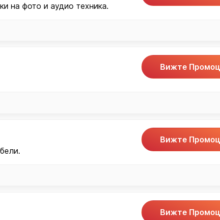
и на фото и аудио техника.
Вижте Промоц
Вижте Промоц
бели.
Вижте Промоц