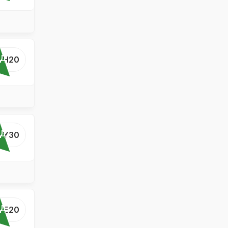
ОД
...H20
ОД
...Y30
ОД
...E20