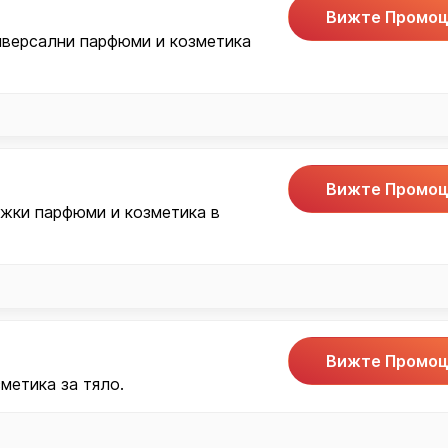
Вижте Промоц
иверсални парфюми и козметика
Вижте Промоц
жки парфюми и козметика в
Вижте Промоц
метика за тяло.