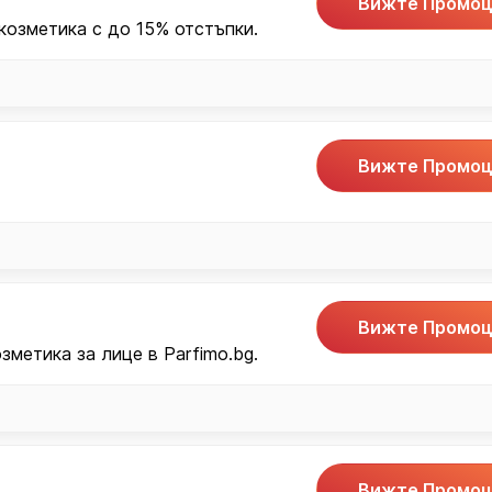
Вижте Промоц
козметика с до 15% отстъпки.
Вижте Промоц
Вижте Промоц
зметика за лице в Parfimo.bg.
Вижте Промоц