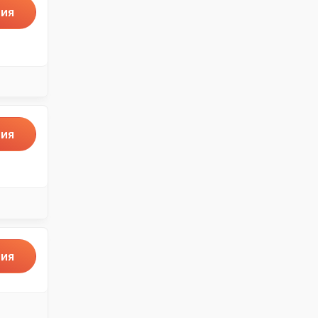
ия
ия
ия