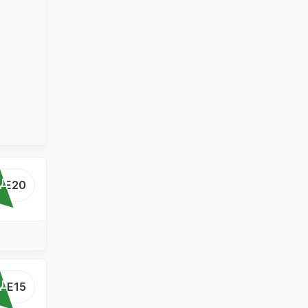
ОД
...E20
ОД
...E15