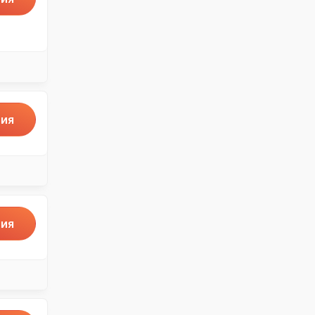
ия
ия