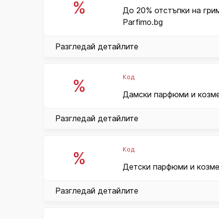
%
До 20% отстъпки на грим
Parfimo.bg
Разгледай детайлите
Код
%
Дамски парфюми и козмет
Разгледай детайлите
Код
%
Детски парфюми и козмет
Разгледай детайлите