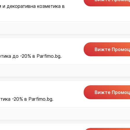
 и декоративна козметика в
Вижте Промоц
ика до -20% в Parfimo.bg.
Вижте Промоц
ика -20% в Parfimo.bg.