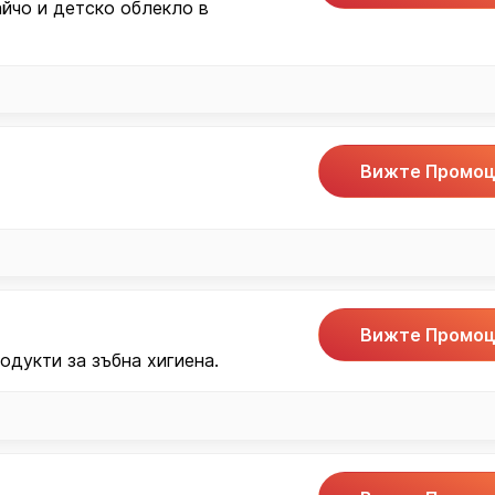
йчо и детско облекло в
Вижте Промоц
Вижте Промоц
одукти за зъбна хигиена.