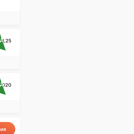
ОД
...L25
ОД
..O20
ия