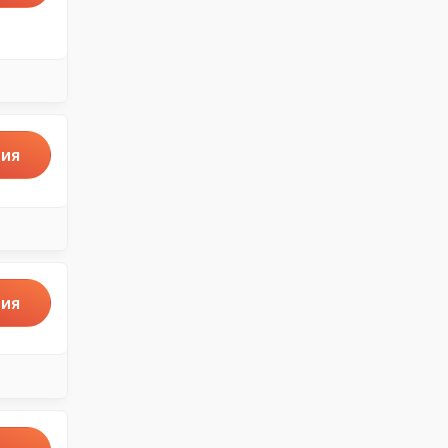
ия
ия