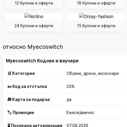
12 Купони и оферти
16 Купони и оферти
24 Купони и оферти
15 Купони и оферти
относно Myecoswitch
Myecoswitch Кодове и ваучери
🛒 Категория
Обувки, дрехи, аксесоари
✂️ Код за отстъпка
25%
🎁 Карта за подарък
да
🏷️ Промоции
Ежеседмично
⏳ Последна актуализация
07.08.2026