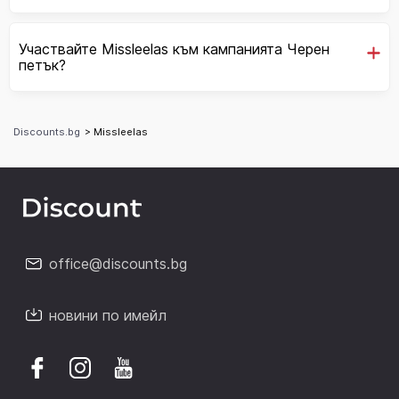
Участвайте Missleelas към кампанията Черен
петък?
Discounts.bg
> Missleelas
office@discounts.bg
новини по имейл