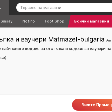
А
Sinsay
Notino
Foot Shop
Всички магазини
ъпка и ваучери Matmazel-bulgaria
Авг
най-новите кодове за отстъпка и кодове за ваучери на 
ове)
Вижте Промоц