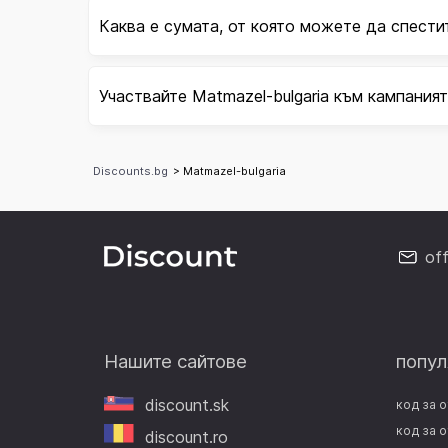
Каква е сумата, от която можете да спестит
Участвайте Matmazel-bulgaria към кампания
Discounts.bg
> Matmazel-bulgaria
of
Нашите сайтове
попул
discount.sk
код за 
код за 
discount.ro