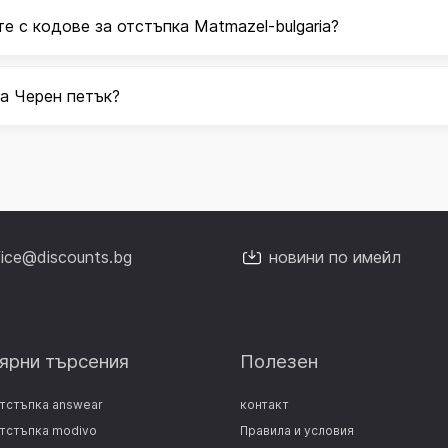
е с кодове за отстъпка Matmazel-bulgaria?
та Черен петък?
fice@discounts.bg
новини по имейл
ярни търсения
Полезен
отстъпка answear
контакт
отстъпка modivo
Правила и условия