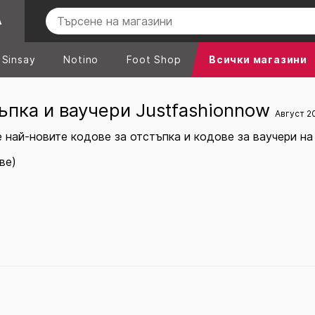
А
Sinsay
Notino
Foot Shop
Всички магазини
ъпка и ваучери Justfashionnow
Август 2
 най-новите кодове за отстъпка и кодове за ваучери на
ве)