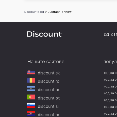
Discounts.bg
> Justfashionnow
of
Нашите сайтове
попул
discount.sk
код за 
код за 
discount.ro
код за о
discount.ar
код за 
discount.pt
код за о
discount.si
код за 
код за о
discount.hr