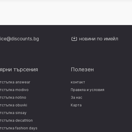
fice@discounts.bg
новини по имейл
ярни търсения
Полезен
отстъпка answear
контакт
отстъпка modivo
Правила и условия
тстъпка notino
За нас
отстъпка obuvki
Карта
тстъпка sinsay
отстъпка decathlon
тстъпка fashion days