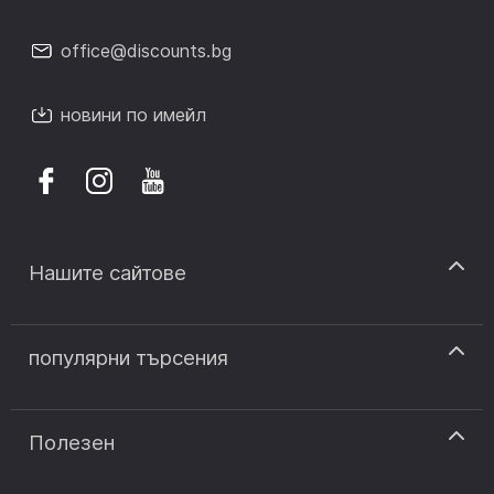
office@discounts.bg
новини по имейл
Нашите сайтове
discount.sk
популярни търсения
discount.ro
discount.ar
код за отстъпка answear
discount.pt
код за отстъпка modivo
Полезен
discount.si
код за отстъпка notino
контакт