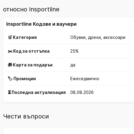
относно Insportline
Insportline Кодове и ваучери
🛒 Категория
Обувки, дрехи, аксесоари
✂️ Код за отстъпка
25%
🎁 Карта за подарък
да
🏷️ Промоции
Ежеседмично
⏳ Последна актуализация
08.08.2026
Чести въпроси