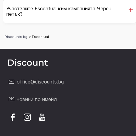
Участвайте Escentual към кампанията Черен
петък?
Discounts.bg
> Escentual
office@discounts.bg
новини по имейл