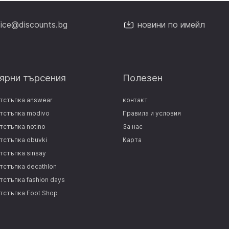
fice@discounts.bg
новини по имейл
ярни търсения
Полезен
отстъпка answear
контакт
отстъпка modivo
Правила и условия
тстъпка notino
За нас
отстъпка obuvki
Карта
тстъпка sinsay
отстъпка decathlon
тстъпка fashion days
отстъпка Foot Shop