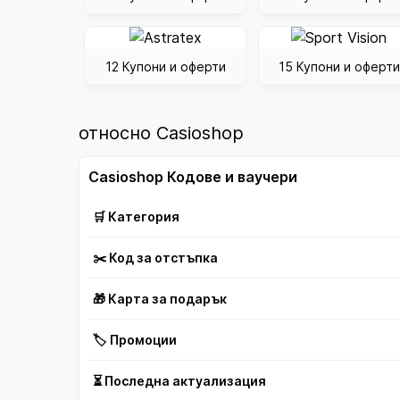
12 Купони и оферти
15 Купони и оферти
относно Casioshop
Casioshop Кодове и ваучери
🛒 Категория
✂️ Код за отстъпка
🎁 Карта за подарък
🏷️ Промоции
⏳ Последна актуализация