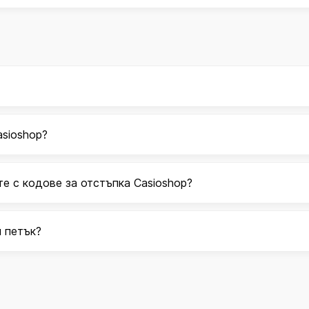
asioshop?
те с кодове за отстъпка Casioshop?
н петък?