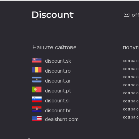
of
Нашите сайтове
попул
discount.sk
код за 
код за 
discount.ro
код за о
discount.ar
код за 
discount.pt
код за о
discount.si
код за 
код за о
discount.hr
код за 
dealshunt.com