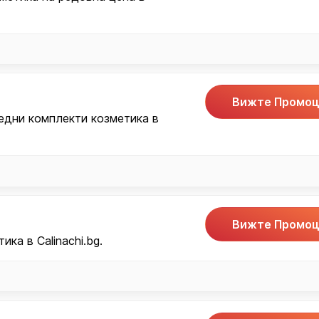
Вижте Промоц
едни комплекти козметика в
Вижте Промоц
ика в Calinachi.bg.