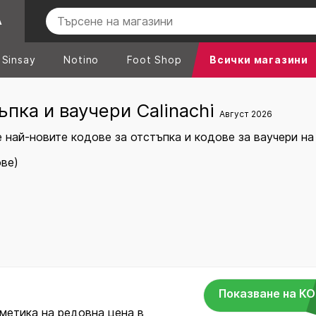
А
Sinsay
Notino
Foot Shop
Всички магазини
ъпка и ваучери Calinachi
Август 2026
най-новите кодове за отстъпка и кодове за ваучери на 
ове)
Показване на К
метика на редовна цена в