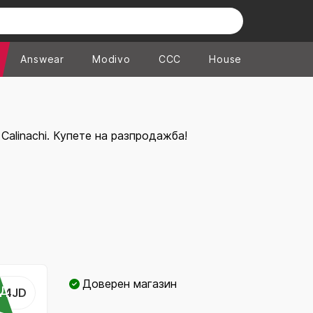
Answear
Modivo
CCC
House
Calinachi. Купете на разпродажба!
Доверен магазин
ОД
...4JD