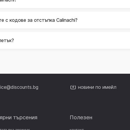
е с кодове за отстъпка Calinachi?
петък?
fice@discounts.bg
новини по имейл
ярни търсения
Полезен
отстъпка answear
контакт