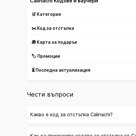
Calinachi Кодове и ваучери
🛒 Категория
✂️ Код за отстъпка
🎁 Карта за подарък
🏷️ Промоции
⏳ Последна актуализация
Чести въпроси
Какво е код за отстъпка Calinachi?
Как да приложите кодове за отстъпка от Cal