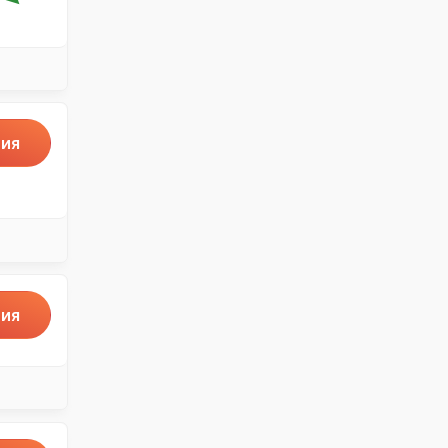
ия
ия