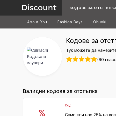
КОДОВЕ ЗА ОТСТЪПК
About You
Fashion Days
Obuvki
Кодове за отст
Тук можете да намерите 
(90 глас
Валидни кодове за отстъпка
Код
%
Само при нас 25% на коз