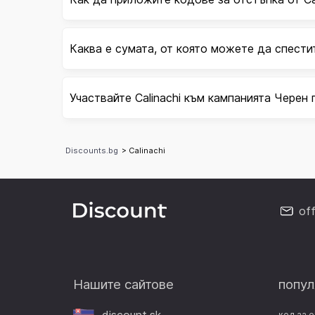
Каква е сумата, от която можете да спестит
Участвайте Calinachi към кампанията Черен 
Discounts.bg
> Calinachi
of
Нашите сайтове
попул
код за 