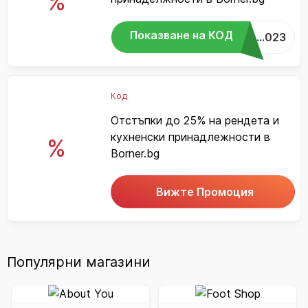
%
Показване на КОД
...023
Код
Отстъпки до 25% на рендета и
кухненски принадлежности в
%
Borner.bg
Вижте Промоция
Популярни магазини