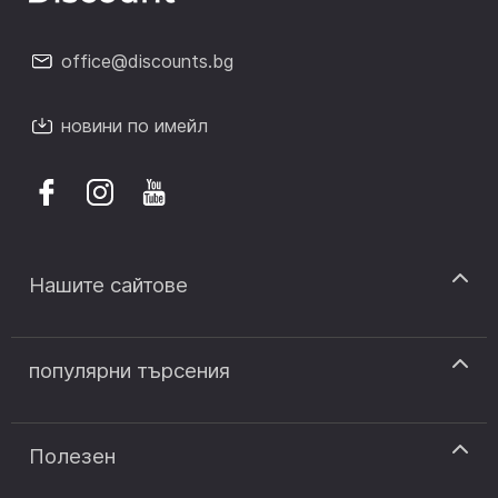
office@discounts.bg
новини по имейл
Нашите сайтове
discount.sk
популярни търсения
discount.ro
discount.ar
код за отстъпка answear
discount.pt
код за отстъпка modivo
Полезен
discount.si
код за отстъпка notino