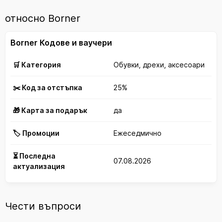
относно Borner
Borner Кодове и ваучери
🛒 Категория
Обувки, дрехи, аксесоари
✂️ Код за отстъпка
25%
🎁 Карта за подарък
да
🏷️ Промоции
Ежеседмично
⏳ Последна
07.08.2026
актуализация
Чести въпроси