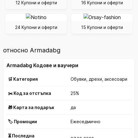
12 Купони и оферти
16 Купони и оферти
24 Купони и оферти
15 Купони и оферти
относно Armadabg
Armadabg Кодове и ваучери
🛒 Категория
Обувки, дрехи, аксесоари
✂️ Код за отстъпка
25%
🎁 Карта за подарък
да
🏷️ Промоции
Ежеседмично
⏳ Последна